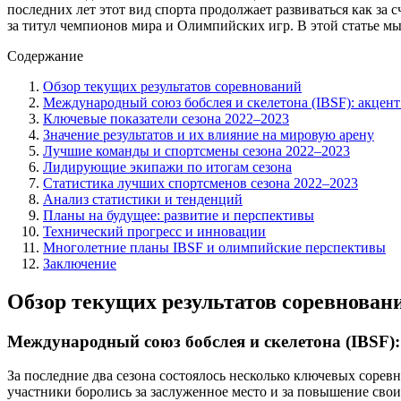
последних лет этот вид спорта продолжает развиваться как з
за титул чемпионов мира и Олимпийских игр. В этой статье мы
Содержание
Обзор текущих результатов соревнований
Международный союз бобслея и скелетона (IBSF): акцент
Ключевые показатели сезона 2022–2023
Значение результатов и их влияние на мировую арену
Лучшие команды и спортсмены сезона 2022–2023
Лидирующие экипажи по итогам сезона
Статистика лучших спортсменов сезона 2022–2023
Анализ статистики и тенденций
Планы на будущее: развитие и перспективы
Технический прогресс и инновации
Многолетние планы IBSF и олимпийские перспективы
Заключение
Обзор текущих результатов соревнован
Международный союз бобслея и скелетона (IBSF):
За последние два сезона состоялось несколько ключевых соре
участники боролись за заслуженное место и за повышение сво