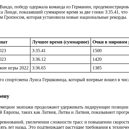
-Вандо, победу одержала команда из Германии, продемонстриро
 Линде, показавший суммарное время за две гонки 3:35.41, что
ом Гропюсом, которая установила новые национальные рекорды.
нат
Лучшее время (суммарное)
Очки в мировом 
023
3:35.41
1500
023
3:36.12
1420
кие игры 2022
3:36.65
1385
о спортсмена Луиса Гершковица, который впервые вошел в числ
рену
 немецкие экипажи продолжают удерживать лидирующие позиции
ой Европы, таких как Латвия, Литва и Латвия, показывают прог
соревнований, увеличении сложности трасс и повышении скорост
 пять лет назад. Это подтверждает растущие требования к техни