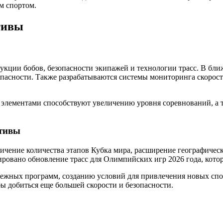
м спортом.
тивы
укции бобов, безопасности экипажей и технологии трасс. В бл
зопасности. Также разрабатываются системы мониторинга скорос
 элементами способствуют увеличению уровня соревнований, а 
ктивы
ичение количества этапов Кубка мира, расширение географичес
ровано обновление трасс для Олимпийских игр 2026 года, кото
ежных программ, созданию условий для привлечения новых спор
 добиться еще большей скорости и безопасности.