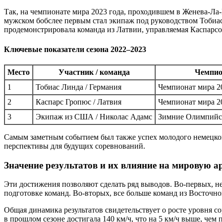
Так, на чемпионате мира 2023 года, проходившем в Женева-Ла
мужском бобслее первым стал экипаж под руководством Тобиаса
продемонстрировала команда из Латвии, управляемая Каспарс
Ключевые показатели сезона 2022–2023
Место
Участник / команда
Чемпио
1
Тобиас Линда / Германия
Чемпионат мира 2
2
Каспарс Гропюс / Латвия
Чемпионат мира 2
3
Экипаж из США / Николас Адамс
Зимние Олимпийс
Самым заметным событием был также успех молодого немецког
перспективы для будущих соревнований.
Значение результатов и их влияние на мировую а
Эти достижения позволяют сделать ряд выводов. Во-первых,
подготовке команд. Во-вторых, все больше команд из Восточн
Общая динамика результатов свидетельствует о росте уровня 
в прошлом сезоне достигала 140 км/ч, что на 5 км/ч выше, чем