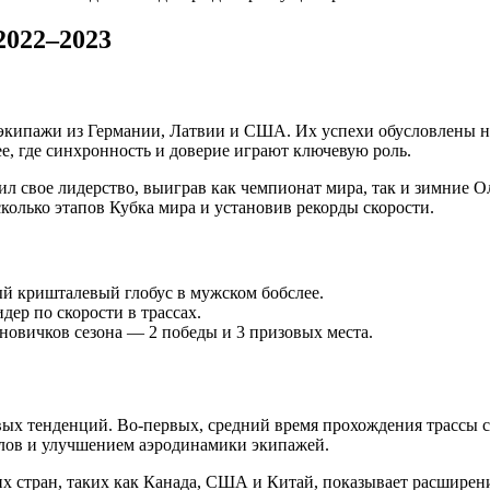
2022–2023
 экипажи из Германии, Латвии и США. Их успехи обусловлены н
е, где синхронность и доверие играют ключевую роль.
 свое лидерство, выиграв как чемпионат мира, так и зимние О
олько этапов Кубка мира и установив рекорды скорости.
ый кришталевый глобус в мужском бобслее.
идер по скорости в трассах.
 новичков сезона — 2 победы и 3 призовых места.
вых тенденций. Во-первых, средний время прохождения трассы 
алов и улучшением аэродинамики экипажей.
их стран, таких как Канада, США и Китай, показывает расширен