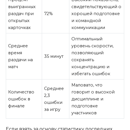
выигранных
свидетельствующий о
раздач при
72%
хорошей подготовке
открытых
и командной
карточках
коммуникации
Оптимальный
Среднее
уровень скорости,
время
позволяющий
35 минут
раздачи на
сохранять
матч
концентрацию и
избегать ошибок
Маловато, что
Среднее
Количество
говорит о высокой
2,3
ошибок в
дисциплине и
ошибки
финале
подготовке
за игру
участников
Если взять за основу статистику последних