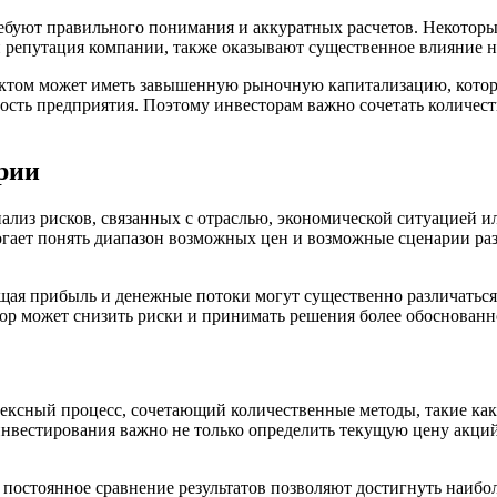
ебуют правильного понимания и аккуратных расчетов. Некоторы
 репутация компании, также оказывают существенное влияние н
ктом может иметь завышенную рыночную капитализацию, котора
ость предприятия. Поэтому инвесторам важно сочетать количес
рии
ализ рисков, связанных с отраслью, экономической ситуацией 
ает понять диапазон возможных цен и возможные сценарии разв
ущая прибыль и денежные потоки могут существенно различаться
ор может снизить риски и принимать решения более обоснованн
ксный процесс, сочетающий количественные методы, такие как
инвестирования важно не только определить текущую цену акций
 постоянное сравнение результатов позволяют достигнуть наибо