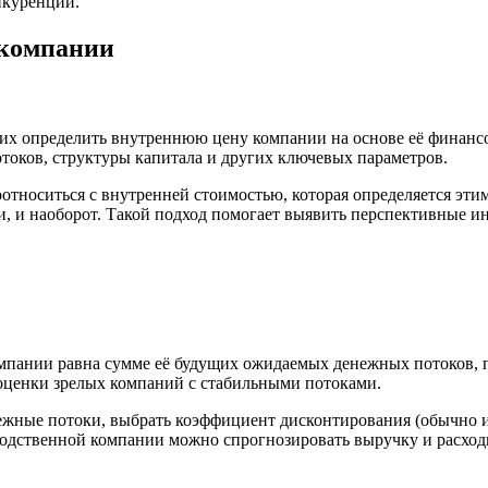
нкуренции.
 компании
х определить внутреннюю цену компании на основе её финансо
токов, структуры капитала и других ключевых параметров.
оотноситься с внутренней стоимостью, которая определяется эт
и, и наоборот. Такой подход помогает выявить перспективные 
мпании равна сумме её будущих ожидаемых денежных потоков, 
 оценки зрелых компаний с стабильными потоками.
жные потоки, выбрать коэффициент дисконтирования (обычно ис
одственной компании можно спрогнозировать выручку и расходы 