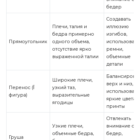
бедер
Создавать
Плечи, талия и
иллюзию
бедра примерно
изгибов,
Прямоугольник
одного объема,
использовать
отсутствие ярко
ремни,
выраженной талии
объемные
детали
Балансирова
Широкие плечи,
верх и низ,
Перенос (‌آ
узкий таз,
использовать
фигура)
выразительные
яркие цвета 
ягодицы
принты
Отвлекать
Узкие плечи,
внимание от
объемные бедра,
бедер,
Груша