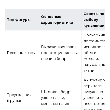
Советы по
Основные
Тип фигуры
выбору
характеристики
купальника
Подчеркиват
достоинства,
Выраженная талия,
использовать
Песочные часы
пропорциональные
обтягивающи
плечи и бедра
модели,
натуральные
ткани
Акцентирова
верх тела,
Широкие бедра,
визуально
Треугольник
узкие плечи,
увеличить
(груша)
меньшая талия
плечи, отвлеч
внимание от