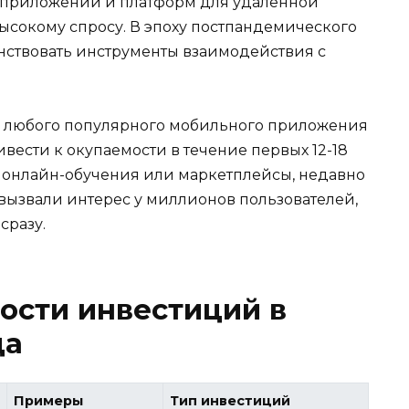
 приложений и платформ для удаленной
ысокому спросу. В эпоху постпандемического
ствовать инструменты взаимодействия с
тка любого популярного мобильного приложения
ести к окупаемости в течение первых 12-18
 онлайн-обучения или маркетплейсы, недавно
 вызвали интерес у миллионов пользователей,
сразу.
ости инвестиций в
ца
Примеры
Тип инвестиций