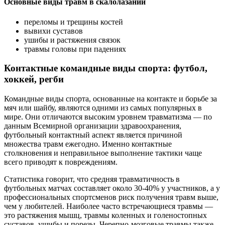
Основные виды травм в скалолазании
переломы и трещины костей
вывихи суставов
ушибы и растяжения связок
травмы головы при падениях
Контактные командные виды спорта: футбол,
хоккей, регби
Командные виды спорта, основанные на контакте и борьбе за
мяч или шайбу, являются одними из самых популярных в
мире. Они отличаются высоким уровнем травматизма — по
данным Всемирной организации здравоохранения,
футбольный контактный аспект является причиной
множества травм ежегодно. Именно контактные
столкновения и неправильное выполнение тактики чаще
всего приводят к повреждениям.
Статистика говорит, что средняя травматичность в
футбольных матчах составляет около 30-40% у участников, а у
профессиональных спортсменов риск получения травм выше,
чем у любителей. Наиболее часто встречающиеся травмы —
это растяжения мышц, травмы коленных и голеностопных
суставов, ушибы и порезы. Черепно-мозговые травмы также