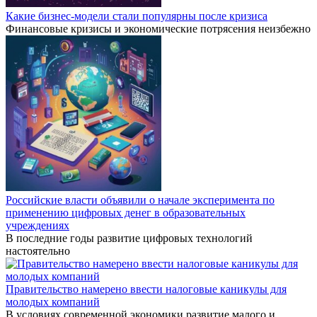
Какие бизнес-модели стали популярны после кризиса
Финансовые кризисы и экономические потрясения неизбежно
Российские власти объявили о начале эксперимента по
применению цифровых денег в образовательных
учреждениях
В последние годы развитие цифровых технологий
настоятельно
Правительство намерено ввести налоговые каникулы для
молодых компаний
В условиях современной экономики развитие малого и