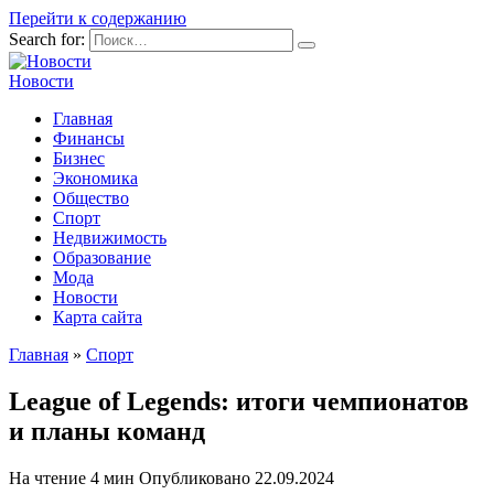
Перейти к содержанию
Search for:
Новости
Главная
Финансы
Бизнес
Экономика
Общество
Спорт
Недвижимость
Образование
Мода
Новости
Карта сайта
Главная
»
Спорт
League of Legends: итоги чемпионатов
и планы команд
На чтение
4 мин
Опубликовано
22.09.2024