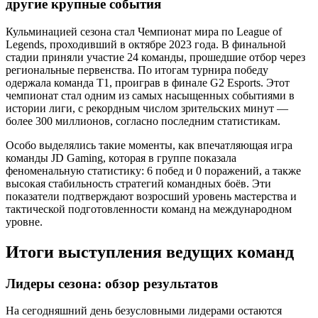
другие крупные события
Кульминацией сезона стал Чемпионат мира по League of
Legends, проходивший в октябре 2023 года. В финальной
стадии приняли участие 24 команды, прошедшие отбор через
региональные первенства. По итогам турнира победу
одержала команда T1, проиграв в финале G2 Esports. Этот
чемпионат стал одним из самых насыщенных событиями в
истории лиги, с рекордным числом зрительских минут —
более 300 миллионов, согласно последним статистикам.
Особо выделялись такие моменты, как впечатляющая игра
команды JD Gaming, которая в группе показала
феноменальную статистику: 6 побед и 0 поражений, а также
высокая стабильность стратегий командных боёв. Эти
показатели подтверждают возросший уровень мастерства и
тактической подготовленности команд на международном
уровне.
Итоги выступления ведущих команд
Лидеры сезона: обзор результатов
На сегодняшний день безусловными лидерами остаются