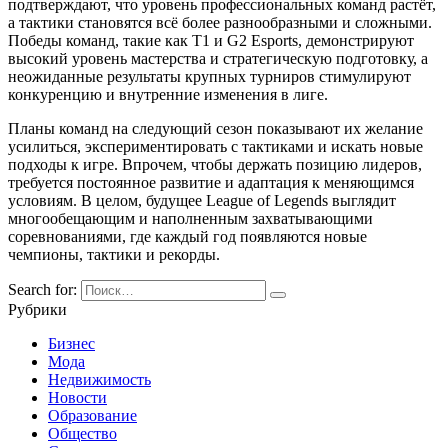
подтверждают, что уровень профессиональных команд растёт,
а тактики становятся всё более разнообразными и сложными.
Победы команд, такие как T1 и G2 Esports, демонстрируют
высокий уровень мастерства и стратегическую подготовку, а
неожиданные результаты крупных турниров стимулируют
конкуренцию и внутренние изменения в лиге.
Планы команд на следующий сезон показывают их желание
усилиться, экспериментировать с тактиками и искать новые
подходы к игре. Впрочем, чтобы держать позицию лидеров,
требуется постоянное развитие и адаптация к меняющимся
условиям. В целом, будущее League of Legends выглядит
многообещающим и наполненным захватывающими
соревнованиями, где каждый год появляются новые
чемпионы, тактики и рекорды.
Search for:
Рубрики
Бизнес
Мода
Недвижимость
Новости
Образование
Общество