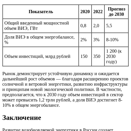
Прогноз
Показатель
2020
2022
до 2030
Общий введенный мощностной
0,8
2,0
5,5
объем ВИЭ, ГВт
Доля ВИЭ в общем энергобалансе,
2%
3%
8-10%
%
1 200 (к
Объем инвестиций, млрд рублей
150
350
2030
году)
Рынок демонстрирует устойчивую динамику и ожидается
дальнейший рост объемов — благодаря расширению проектов
солнечной и ветровой энергетики, развитию инфраструктуры
и принципам новой экологической политики. В частности,
предполагается, что к 2030 году объем инвестиций в сектор
может превысить 1,2 трлн рублей, а доля ВИЭ достигнет 8-
10% в общем энергобалансе.
Заключение
Развитие возобновляемой энергетики в России создает