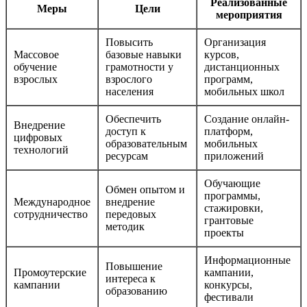
Реализованные
Меры
Цели
мероприятия
Повысить
Организация
Массовое
базовые навыки
курсов,
обучение
грамотности у
дистанционных
взрослых
взрослого
программ,
населения
мобильных школ
Обеспечить
Создание онлайн-
Внедрение
доступ к
платформ,
цифровых
образовательным
мобильных
технологий
ресурсам
приложений
Обучающие
Обмен опытом и
программы,
Международное
внедрение
стажировки,
сотрудничество
передовых
грантовые
методик
проекты
Информационные
Повышение
Промоутерские
кампании,
интереса к
кампании
конкурсы,
образованию
фестивали