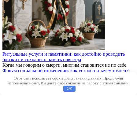
Ритуальные услуги и памятники: как достойно проводить
близких и сохранить память навсегда
Когда мы говорим о смерти, многим становится не по себе.
Форум социальной инженерии: как устроен и зачем нужен?
Представьте место, где сходятся хакеры, аналитики
Этот сайт использует cookie для хранения данных. Продолжая
безопасности
использовать сайт, Вы даете свое согласие на работу с этими файлами.
OK
Проблема безработицы среди молодежи: как найти работу и
получить опыт
Введение Безработица среди молодежи — одна из наиболее
Референдум по автономному статусу региона
В современном мире вопросы региональной автономии и
Как государство борется с коррупцией в сфере образования.