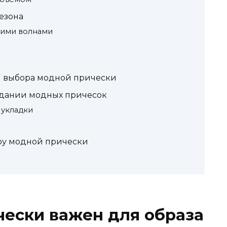
езона
гкими волнами
 выбора модной прически
оздании модных причесок
 укладки
ру модной прически
ески важен для образа