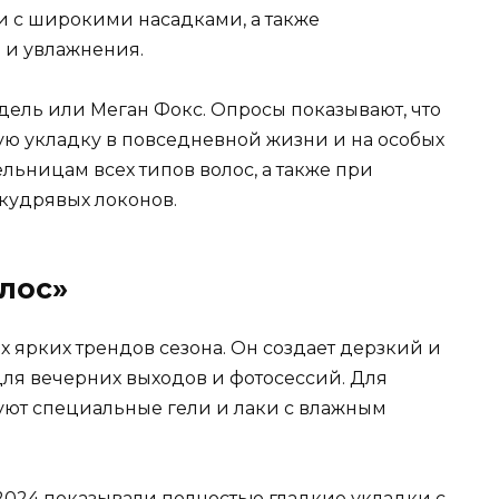
 с широкими насадками, а также
 и увлажнения.
дель или Меган Фокс. Опросы показывают, что
ю укладку в повседневной жизни и на особых
ельницам всех типов волос, а также при
кудрявых локонов.
лос»
 ярких трендов сезона. Он создает дерзкий и
для вечерних выходов и фотосессий. Для
зуют специальные гели и лаки с влажным
2024 показывали полностью гладкие укладки с