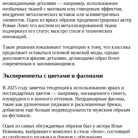
неожиданными деталями — например, использование
необычных тканей с матовым или глянцевым эффектом,
внедрение металлических вставок или асимметричных
элементов. Один из ярких образов продемонстрировал актер
Роман Леви: его костюм из металлизированной ткани
подчеркнул его статус маэстро стиля и технических
инноваций.
Такие решения показывают тенденцию к тому, что классика
продолжает оставаться основой мужской моды, однако
дополняется яркими деталями, делающими образ более
современным и запоминающимся.
Эксперименты с цветами и фасонами
В 2025 году заметна тенденция к использованию ярких и
нестандартных цветов — например, насыщенного синего,
изумрудного и винного оттенков. Неординарные фасоны,
такие как удлиненные пиджаки и расклешенные брюки,
добавляли еще больше индивидуальности мужским образам
на фестивале.
Один из самых обсуждаемых образов был у актера Ильи
Новикова, выбравшего комплект в стиле «бохо», состоящий
из свободного пиджака и брюков с обильными