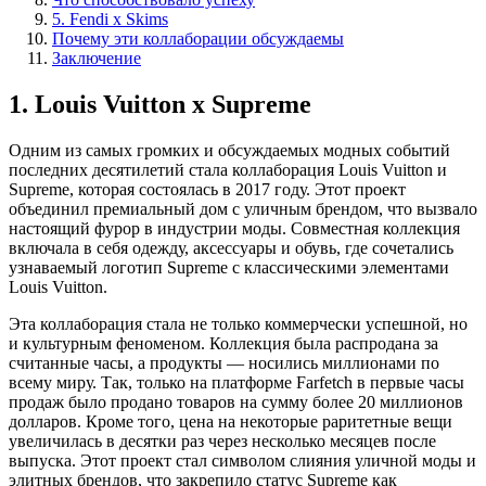
5. Fendi x Skims
Почему эти коллаборации обсуждаемы
Заключение
1. Louis Vuitton x Supreme
Одним из самых громких и обсуждаемых модных событий
последних десятилетий стала коллаборация Louis Vuitton и
Supreme, которая состоялась в 2017 году. Этот проект
объединил премиальный дом с уличным брендом, что вызвало
настоящий фурор в индустрии моды. Совместная коллекция
включала в себя одежду, аксессуары и обувь, где сочетались
узнаваемый логотип Supreme с классическими элементами
Louis Vuitton.
Эта коллаборация стала не только коммерчески успешной, но
и культурным феноменом. Коллекция была распродана за
считанные часы, а продукты — носились миллионами по
всему миру. Так, только на платформе Farfetch в первые часы
продаж было продано товаров на сумму более 20 миллионов
долларов. Кроме того, цена на некоторые раритетные вещи
увеличилась в десятки раз через несколько месяцев после
выпуска. Этот проект стал символом слияния уличной моды и
элитных брендов, что закрепило статус Supreme как