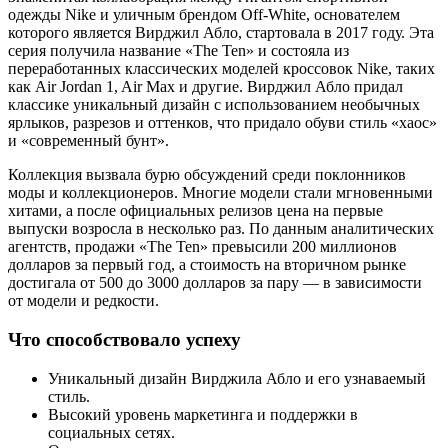
одежды Nike и уличным брендом Off-White, основателем
которого является Вирджил Абло, стартовала в 2017 году. Эта
серия получила название «The Ten» и состояла из
переработанных классических моделей кроссовок Nike, таких
как Air Jordan 1, Air Max и другие. Вирджил Абло придал
классике уникальный дизайн с использованием необычных
ярлыков, разрезов и оттенков, что придало обуви стиль «хаос»
и «современный бунт».
Коллекция вызвала бурю обсуждений среди поклонников
моды и коллекционеров. Многие модели стали мгновенными
хитами, а после официальных релизов цена на первые
выпуски возросла в несколько раз. По данным аналитических
агентств, продажи «The Ten» превысили 200 миллионов
долларов за первый год, а стоимость на вторичном рынке
достигала от 500 до 3000 долларов за пару — в зависимости
от модели и редкости.
Что способствовало успеху
Уникальный дизайн Вирджила Абло и его узнаваемый
стиль.
Высокий уровень маркетинга и поддержки в
социальных сетях.