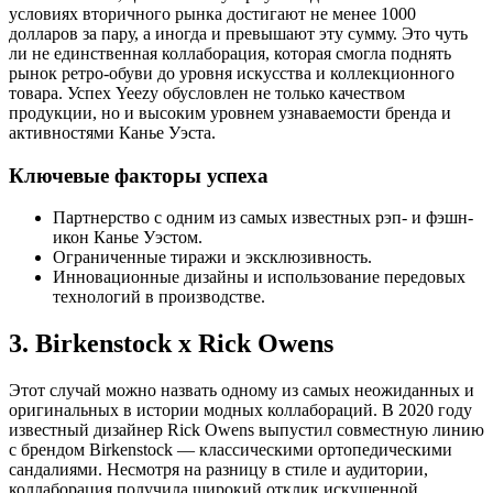
условиях вторичного рынка достигают не менее 1000
долларов за пару, а иногда и превышают эту сумму. Это чуть
ли не единственная коллаборация, которая смогла поднять
рынок ретро-обуви до уровня искусства и коллекционного
товара. Успех Yeezy обусловлен не только качеством
продукции, но и высоким уровнем узнаваемости бренда и
активностями Канье Уэста.
Ключевые факторы успеха
Партнерство с одним из самых известных рэп- и фэшн-
икон Канье Уэстом.
Ограниченные тиражи и эксклюзивность.
Инновационные дизайны и использование передовых
технологий в производстве.
3. Birkenstock x Rick Owens
Этот случай можно назвать одному из самых неожиданных и
оригинальных в истории модных коллабораций. В 2020 году
известный дизайнер Rick Owens выпустил совместную линию
с брендом Birkenstock — классическими ортопедическими
сандалиями. Несмотря на разницу в стиле и аудитории,
коллаборация получила широкий отклик искушенной