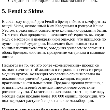
Ограниченные тиражи и высокая эксклюзивность.
5. Fendi x Skims
В 2022 году модный дом Fendi и бренд гибких и комфортных
вещей Skims, основанный Ким Кардашьян и рэпером Канье
Уэстом, представили совместную коллекцию одежды и белья.
Этот союз был продиктован желанием объединить высокую
моду с массовой и демократичной одеждой, что пришлось по
душе широкой аудитории. Коллекция была выполнена в
минималистическом стиле, объединяя узнаваемые элементы
обоих брендов: логотипы, прозрачные материалы и плавные
линии.
Несмотря на то, что это более «коммерческий» проект, он
вызвал значительный ажиотаж в социальных сетях и среди
модных кругов. Коллекция откровенно ориентирована на
поклонников уличной культуры и женщин, ищущих
практичные и стильные вещи. Продажи прошли успешно, а
отзывы покупателей отмечали гармоничное сочетание
роскоши и уюта. Статистика показывала, что за первые пару
месяцев было продано более 100 000 единиц продукции, что
подтверждает растущий спрос на такие коллаборации.
Почему эти коллаборации обсуждаемы