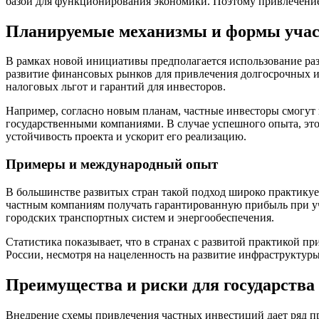
базой для функционирования экономики. Поэтому привлечение 
Планируемые механизмы и формы учас
В рамках новой инициативы предполагается использование раз
развитие финансовых рынков для привлечения долгосрочных ин
налоговых льгот и гарантий для инвесторов.
Например, согласно новым планам, частные инвесторы смогут
государственными компаниями. В случае успешного опыта, это
устойчивость проекта и ускорит его реализацию.
Примеры и международный опыт
В большинстве развитых стран такой подход широко практикуе
частным компаниям получать гарантированную прибыль при уч
городских транспортных систем и энергообеспечения.
Статистика показывает, что в странах с развитой практикой п
России, несмотря на нацеленность на развитие инфраструктуры,
Преимущества и риски для государства
Внедрение схемы привлечения частных инвестиций дает ряд пр