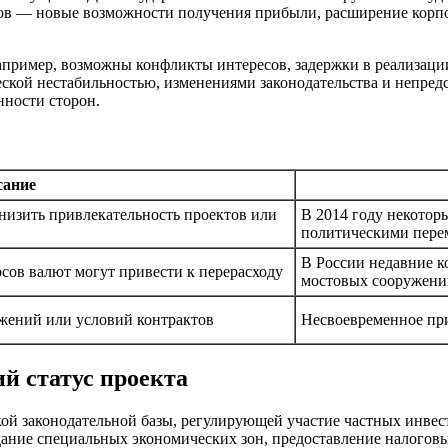
ов — новые возможности получения прибыли, расширение корпо
пример, возможны конфликты интересов, задержки в реализации 
ческой нестабильностью, изменениями законодательства и непр
нности сторон.
сание
низить привлекательность проектов или
В 2014 году некотор
политическими пере
В России недавние к
сов валют могут привести к перерасходу
мостовых сооружени
ожений или условий контрактов
Несвоевременное при
й статус проекта
ой законодательной базы, регулирующей участие частных инвес
дание специальных экономических зон, предоставление налоговы