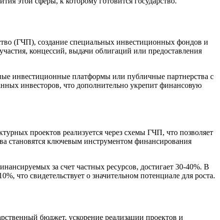
ия этой сферы, к которому готовится государство.
ство (ГЧП), создание специальных инвестиционных фондов и
участия, концессий, выдачи облигаций или предоставления
ьные инвестиционные платформы или публичные партнерства с
ранных инвесторов, что дополнительно укрепит финансовую
ктурных проектов реализуется через схемы ГЧП, что позволяет
тва становятся ключевым инструментом финансирования
инансируемых за счет частных ресурсов, достигает 30-40%. В
0%, что свидетельствует о значительном потенциале для роста.
арственный бюджет, ускорение реализации проектов и