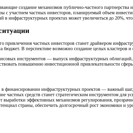
вающие создание механизмов публично-частного партнерства и 
 с участием частных инвесторов, планируемый объем инвестици
ций в инфраструктурных проектах может увеличиться до 20%, чт
ситуации
го привлечения частных инвесторов станет драйвером инфрастру
 на бюджет. В перспективе возможно создание целых кластеров и
нсовых инструментов — выпуск инфраструктурных облигаций, с
обствовать повышению инвестиционной привлекательности сфер
ов в финансировании инфраструктурных проектов — важный шаг,
ние частных средств станет стратегическим инструментом для 
ют выработки эффективных механизмов регулирования, прозрачн
тенциал страны, обеспечить долгосрочный рост экономики и ур