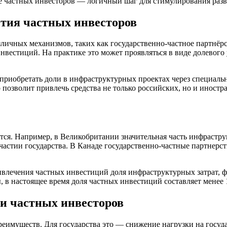
частных инвесторов — логичный шаг для стимулирования развит
тия частных инвесторов
личных механизмов, таких как государственно-частное партнёр
вестиций. На практике это может проявляться в виде долевого 
 приобретать доли в инфраструктурных проектах через специал
 позволит привлечь средства не только российских, но и иност
тся. Например, в Великобритании значительная часть инфрастру
астии государства. В Канаде государственно-частные партнерс
ривлечения частных инвестиций доля инфраструктурных затрат, ф
 в настоящее время доля частных инвестиций составляет менее 1
 и частных инвесторов
еимуществ. Для государства это — снижение нагрузки на госуд