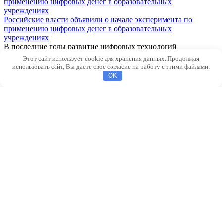
Российские власти объявили о начале эксперимента по
применению цифровых денег в образовательных
учреждениях
В последние годы развитие цифровых технологий
настоятельно
Этот сайт использует cookie для хранения данных. Продолжая
использовать сайт, Вы даете свое согласие на работу с этими файлами.
OK
Правительство намерено ввести налоговые каникулы для
молодых компаний
В условиях современной экономики развитие малого и
Федеральные власти объявили о запуске программы
«Финансовая защита малого бизнеса»
Вступление В условиях современного экономического
климата
В России запущена новая система цифровых платежей
В последние годы развитие цифровых технологий
существенно
Российская делегация подписала соглашение о финансовом