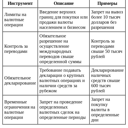
Инструмент
Описание
Примеры
Введение верхних
Запрет на вывоз
Лимиты на
границ для покупки или
более 10 тысяч
валютные
продажи валюты
долларов без
операции
населением и бизнесом
разрешения
Обязательное
разрешение на
Контроль за
Контроль за
осуществление
переводами
переводами
международных
свыше 50 тысяч
переводов свыше
рублей
определенной суммы
Требование подавать
Декларирование
декларации о крупных
наличных
Обязательное
валютных операциях и
средств свыше
декларирование
наличии средств за
600 тысяч
рубежом
рублей
Запрет на
Временные
Запрет на проведение
покупку
ограничения на
определенных
валюты в
валютные
валютных сделок на
определенные
операции
определенные периоды
дни