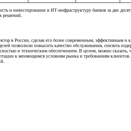
сть и инвестирование в ИТ-инфраструктуру банков за две десят
х решений.
ктор в России, сделав его более современным, эффективным и
лей позволили повысить качество обслуживания, снизить издер
асностью и техническим обеспечением. В целом, можно сказать,
адаптации к меняющимся условиям рынка и требованиям клиенто
й.