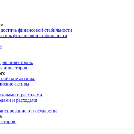
ом
остичь финансовой стабильности
я инвесторов.
ого
ийские активы.
одами и расходами.
ансирование от государства.
а
есторов.