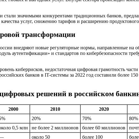
ги стали значимыми конкурентами традиционных банков, предла
ю качества услуг, снижению тарифов и расширению продуктового
фровой трансформации
России внедряют новые регуляторные нормы, направленные на о
дуль аутентификации» и стандартов по кибербезопасности треб
уровень киберрисков, недостаточная цифровая грамотность част
ссийских банков в IT-системы за 2022 год составили более 150
цифровых решений в российском банки
2000
2010
2020
5%
20%
70%
80%
около 0,5 млн
не более 2 миллионов
более 60 миллионов
почт
—
около 50
более 100
боле