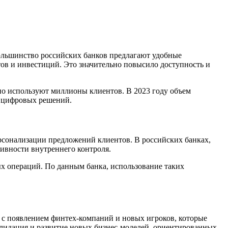
ольшинство российских банков предлагают удобные
ов и инвестиций. Это значительно повысило доступность и
но используют миллионы клиентов. В 2023 году объем
ь цифровых решений.
рсонализации предложений клиентов. В российских банках,
ивности внутреннего контроля.
ых операций. По данным банка, использование таких
 с появлением финтех-компаний и новых игроков, которые
олидация и развитие новых бизнес-моделей, ориентированных