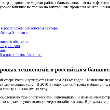
т традиционные модели работы банков, повышая их эффективно
убокое влияние не только на внутренние процессы банков, но т
 в российском банковском секторе
ийском банкинге
шинного обучения
конкуренцию
ации
 в российском банкинге
ровых технологий в российском банковс
ой сфере России датируется началом 2000-х годов. Появление 
ю финансовых услуг. В 2010-х годах данный тренд набрал силу,
 спектр предлагаемых услуг.
о обусловлено технологическими инновациями и изменением пот
й по картам осуществлялось через онлайн-каналы. В результате 