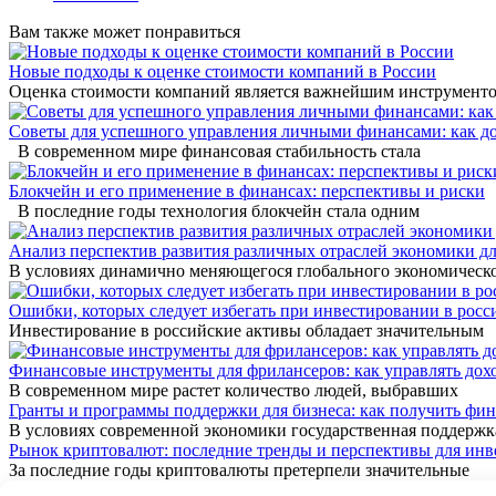
Вам также может понравиться
Новые подходы к оценке стоимости компаний в России
Оценка стоимости компаний является важнейшим инструмент
Советы для успешного управления личными финансами: как д
В современном мире финансовая стабильность стала
Блокчейн и его применение в финансах: перспективы и риски
В последние годы технология блокчейн стала одним
Анализ перспектив развития различных отраслей экономики дл
В условиях динамично меняющегося глобального экономическ
Ошибки, которых следует избегать при инвестировании в росс
Инвестирование в российские активы обладает значительным
Финансовые инструменты для фрилансеров: как управлять дох
В современном мире растет количество людей, выбравших
Гранты и программы поддержки для бизнеса: как получить фин
В условиях современной экономики государственная поддержк
Рынок криптовалют: последние тренды и перспективы для инв
За последние годы криптовалюты претерпели значительные
© 2026 Новости