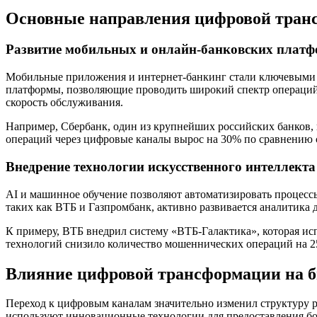
Основные направления цифровой транс
Развитие мобильных и онлайн-банковских плат
Мобильные приложения и интернет-банкинг стали ключевыми 
платформы, позволяющие проводить широкий спектр операций:
скорость обслуживания.
Например, Сбербанк, один из крупнейших российских банков, 
операций через цифровые каналы вырос на 30% по сравнению
Внедрение технологии искусственного интеллект
AI и машинное обучение позволяют автоматизировать процесс
таких как ВТБ и Газпромбанк, активно развивается аналитика
К примеру, ВТБ внедрил систему «ВТБ-Галактика», которая ис
технологий снизило количество мошеннических операций на 25
Влияние цифровой трансформации на б
Переход к цифровым каналам значительно изменил структуру 
используют инновационные технологии для предоставления бо