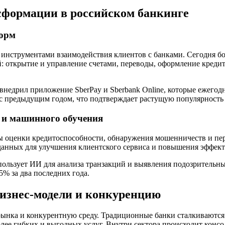
формации в российском банкинге
форм
инструментами взаимодействия клиентов с банками. Сегодня б
 открытие и управление счетами, переводы, оформление кредит
внедрил приложение SberPay и Sberbank Online, которые ежегод
 с предыдущим годом, что подтверждает растущую популярност
а и машинного обучения
ы оценки кредитоспособности, обнаружения мошенничеств и пе
 данных для улучшения клиентского сервиса и повышения эффект
пользует ИИ для анализа транзакций и выявления подозрительн
% за два последних года.
изнес-модели и конкуренцию
рынка и конкурентную среду. Традиционные банки сталкиваются
лее гибких и выгодных услуг. Внутри сектора происходит конс