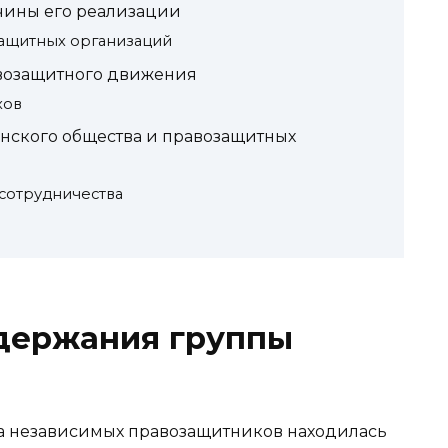
чины его реализации
защитных организаций
возащитного движения
хов
нского общества и правозащитных
сотрудничества
адержания группы
па независимых правозащитников находилась