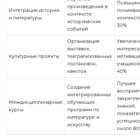
Повышен
произведений в
Интеграция истории
пониман
контексте
и литературы
контекста
исторических
30%
событий
Организация
Увеличен
выставок,
интереса
Культурные проекты
театрализованных
мотивац
постановок,
учащихся 
квестов
40%
Лучшее
Создание
восприят
интегрированных
закрепл
Междисциплинарные
обучающих
знаний,
курсы
программ по
показате
литературе и
успешно
искусству
около 8