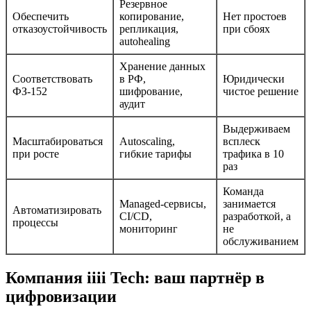
Резервное
Обеспечить
копирование,
Нет простоев
отказоустойчивость
репликация,
при сбоях
autohealing
Хранение данных
Соответствовать
в РФ,
Юридически
ФЗ-152
шифрование,
чистое решение
аудит
Выдерживаем
Масштабироваться
Autoscaling,
всплеск
при росте
гибкие тарифы
трафика в 10
раз
Команда
Managed-сервисы,
занимается
Автоматизировать
CI/CD,
разработкой, а
процессы
мониторинг
не
обслуживанием
Компания iiii Tech: ваш партнёр в
цифровизации