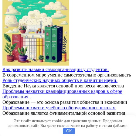
Как развить навыки самоорганизации у студентов.
В современном мире умение самостоятельно организовывать
Роль студенческих научных обществ в развитии науки.
Введение Наука является основой прогресса человечества
Проблемы нехватки квалифицированных кадров в сфере
образования.
Образование — это основа развития общества и экономики
Проблемы нехватки учебного оборудования в школах.
Образование является фундаментальной основой развития
Проблемы низкой заработной платы учителей.
Этот сайт использует cookie для хранения данных. Продолжая
Образование является фундаментом развития любой страны
использовать сайт, Вы даете свое согласие на работу с этими файлами.
© 2026 Новости
OK