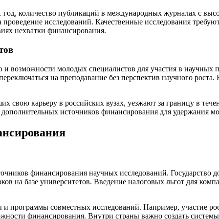
21 год, количество публикаций в международных журналах с вы
 проведение исследований. Качественные исследования требуют
виях нехватки финансирования.
тов
и возможности молодых специалистов для участия в научных про
ереключаться на преподавание без перспектив научного роста. В
их свою карьеру в российских вузах, уезжают за границу в тече
и дополнительных источников финансирования для удержания мо
ансирования
очников финансирования научных исследований. Государство до
рков на базе университетов. Введение налоговых льгот для ком
 и программы совместных исследований. Например, участие рос
ности финансирования. Внутри страны важно создать системы г