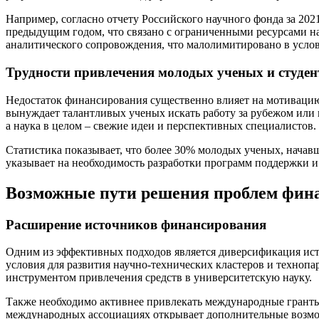
Например, согласно отчету Российского научного фонда за 20
предыдущим годом, что связано с ограниченными ресурсами на
аналитического сопровождения, что малолимитировано в усло
Трудности привлечения молодых ученых и студен
Недостаток финансирования существенно влияет на мотивацию 
вынуждает талантливых ученых искать работу за рубежом или п
а наука в целом – свежие идеи и перспективных специалистов.
Статистика показывает, что более 30% молодых ученых, начавш
указывает на необходимость разработки программ поддержки 
Возможные пути решения проблем фин
Расширение источников финансирования
Одним из эффективных подходов является диверсификация ист
условия для развития научно-технических кластеров и технопа
инструментом привлечения средств в университетскую науку.
Также необходимо активнее привлекать международные гранты
международных ассоциациях открывает дополнительные возмож