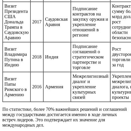
Визит
Контракт
Подписание
Президента
сумму бо
контрактов на
США
млрд дол
Саудовская
закупку оружия и
Дональда
2017
рост
Аравия
укрепление
Трампа в
сотрудни
отношений в
Саудовскую
области
регионе
Аравию
безопасн
Подписание
Визит
Рост
соглашений о
Владимира
двусторо
2018
Индия
стратегическом
Путина в
торговли
партнерстве и
Индию
за год
торговле
Межрелигиозный
Укрепле
Визит
диалог и
межрели
Папы
2016
Армения
укрепление
диалога,
Римского в
культурных
культурн
Армению
связей
проекты
По статистике, более 70% важнейших решений и соглашений
между государствами достигается именно в ходе личных
встреч лидеров. Это подтверждает их значение для
международных дел.