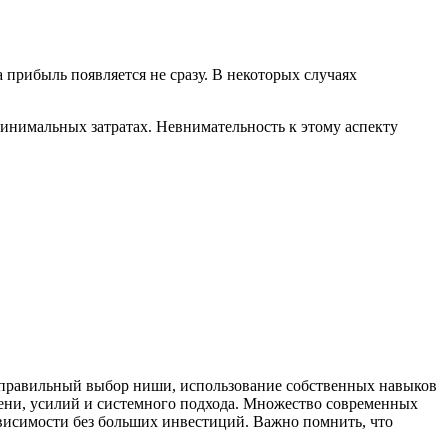
 прибыль появляется не сразу. В некоторых случаях
инимальных затратах. Невнимательность к этому аспекту
 — правильный выбор ниши, использование собственных навыков
емени, усилий и системного подхода. Множество современных
висимости без больших инвестиций. Важно помнить, что