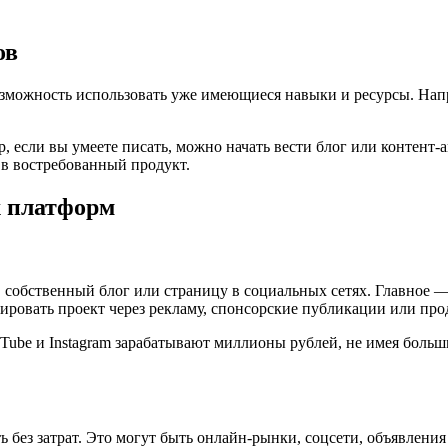
ов
зможность использовать уже имеющиеся навыки и ресурсы. Напр
р, если вы умеете писать, можно начать вести блог или контент-
 в востребованный продукт.
х платформ
ав собственный блог или страницу в социальных сетях. Главное 
зировать проект через рекламу, спонсорские публикации или про
Tube и Instagram зарабатывают миллионы рублей, не имея больши
 без затрат. Это могут быть онлайн-рынки, соцсети, объявлени