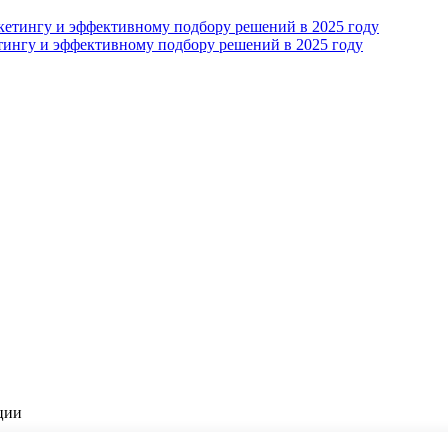
етингу и эффективному подбору решений в 2025 году
ции