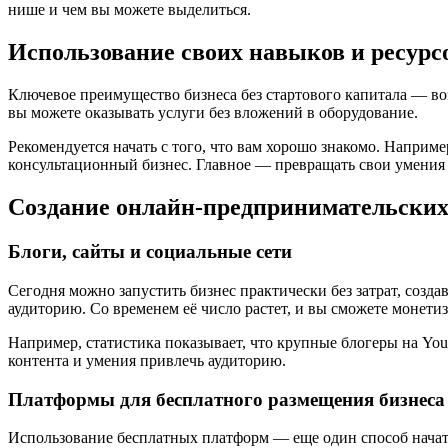
нише и чем вы можете выделиться.
Использование своих навыков и ресурс
Ключевое преимущество бизнеса без стартового капитала — во
вы можете оказывать услуги без вложений в оборудование.
Рекомендуется начать с того, что вам хорошо знакомо. Наприме
консультационный бизнес. Главное — превращать свои умения
Создание онлайн-предпринимательски
Блоги, сайты и социальные сети
Сегодня можно запустить бизнес практически без затрат, созд
аудиторию. Со временем её число растет, и вы сможете монети
Например, статистика показывает, что крупные блогеры на You
контента и умения привлечь аудиторию.
Платформы для бесплатного размещения бизнеса
Использование бесплатных платформ — еще один способ начать