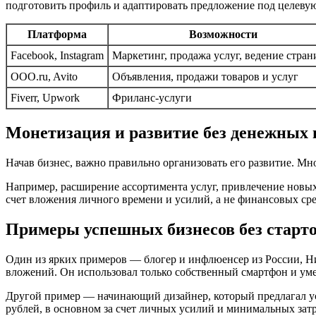
подготовить профиль и адаптировать предложение под целеву
Платформа
Возможности
Facebook, Instagram
Маркетинг, продажа услуг, ведение стра
ООО.ru, Avito
Объявления, продажи товаров и услуг
Fiverr, Upwork
Фриланс-услуги
Монетизация и развитие без денежных
Начав бизнес, важно правильно организовать его развитие. М
Например, расширение ассортимента услуг, привлечение новых
счет вложения личного времени и усилий, а не финансовых сре
Примеры успешных бизнесов без старто
Один из ярких примеров — блогер и инфлюенсер из России, Ник
вложений. Он использовал только собственный смартфон и уме
Другой пример — начинающий дизайнер, который предлагал усл
рублей, в основном за счет личных усилий и минимальных затр