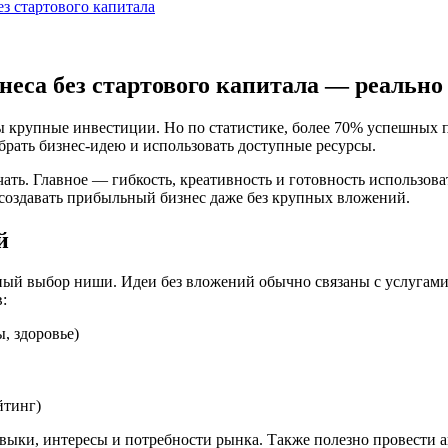
з стартового капитала
неса без стартового капитала — реально
мы крупные инвестиции. Но по статистике, более 70% успешных
рать бизнес-идею и использовать доступные ресурсы.
чать. Главное — гибкость, креативность и готовность использо
создавать прибыльный бизнес даже без крупных вложений.
й
ный выбор ниши. Идеи без вложений обычно связаны с услугам
:
, здоровье)
йтинг)
ыки, интересы и потребности рынка. Также полезно провести а