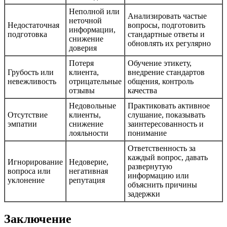
Неполной или
Анализировать частые
неточной
Недостаточная
вопросы, подготовить
информации,
подготовка
стандартные ответы и
снижение
обновлять их регулярно
доверия
Потеря
Обучение этикету,
Грубость или
клиента,
внедрение стандартов
невежливость
отрицательные
общения, контроль
отзывы
качества
Недовольные
Практиковать активное
Отсутствие
клиенты,
слушание, показывать
эмпатии
снижение
заинтересованность и
лояльности
понимание
Ответственность за
каждый вопрос, давать
Игнорирование
Недоверие,
развернутую
вопроса или
негативная
информацию или
уклонение
репутация
объяснить причины
задержки
Заключение