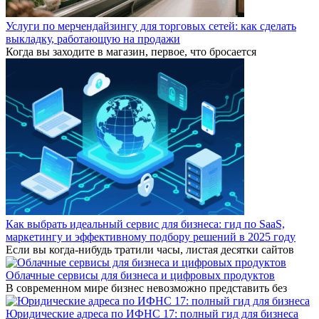
Услуги по мерчендайзингу для торговых сетей: как сделать
выкладку, работающую на продажи
Когда вы заходите в магазин, первое, что бросается
Как выбрать идеальный сервис для бизнеса: гид по SaaS,
маркетингу и эффективному подбору решений в 2025 году
Если вы когда-нибудь тратили часы, листая десятки сайтов
Облачные сервисы для бизнеса и цифровых продуктов
В современном мире бизнес невозможно представить без
Юридические адреса по ИФНС 17: полный гид для бизнеса