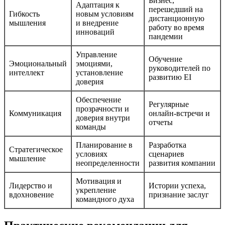
Бизнес,
Адаптация к
перешедший на
Гибкость
новым условиям
дистанционную
мышления
и внедрение
работу во время
инноваций
пандемии
Управление
Обучение
Эмоциональный
эмоциями,
руководителей по
интеллект
установление
развитию EI
доверия
Обеспечение
Регулярные
прозрачности и
Коммуникация
онлайн-встречи и
доверия внутри
отчеты
команды
Планирование в
Разработка
Стратегическое
условиях
сценариев
мышление
неопределенности
развития компании
Мотивация и
Лидерство и
Истории успеха,
укрепление
вдохновение
признание заслуг
командного духа