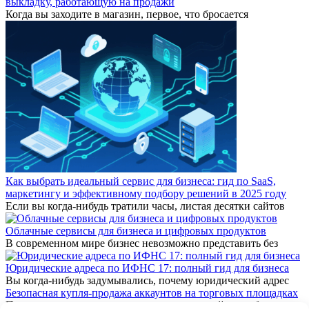
выкладку, работающую на продажи
Когда вы заходите в магазин, первое, что бросается
Как выбрать идеальный сервис для бизнеса: гид по SaaS,
маркетингу и эффективному подбору решений в 2025 году
Если вы когда-нибудь тратили часы, листая десятки сайтов
Облачные сервисы для бизнеса и цифровых продуктов
В современном мире бизнес невозможно представить без
Юридические адреса по ИФНС 17: полный гид для бизнеса
Вы когда-нибудь задумывались, почему юридический адрес
Безопасная купля-продажа аккаунтов на торговых площадках
Покупка и продажа аккаунтов — популярный способ