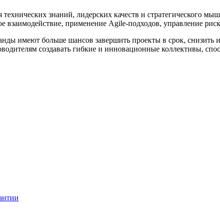
я технических знаний, лидерских качеств и стратегического мы
взаимодействие, применение Agile-подходов, управление риска
анды имеют больше шансов завершить проекты в срок, снизить 
оводителям создавать гибкие и инновационные коллективы, сп
рантии