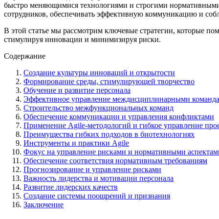
быстро меняющимися технологиями и строгими нормативными т
сотрудников, обеспечивать эффективную коммуникацию и собл
В этой статье мы рассмотрим ключевые стратегии, которые п
стимулируя инновации и минимизируя риски.
Содержание
Создание культуры инноваций и открытости
Формирование среды, стимулирующей творчество
Обучение и развитие персонала
Эффективное управление междисциплинарными команд
Строительство межфункциональных команд
Обеспечение коммуникации и управления конфликтами
Применение Agile-методологий и гибкое управление про
Преимущества гибких подходов в биотехнологиях
Инструменты и практики Agile
Фокус на управление рисками и нормативными аспектам
Обеспечение соответствия нормативным требованиям
Прогнозирование и управление рисками
Важность лидерства и мотивации персонала
Развитие лидерских качеств
Создание системы поощрений и признания
Заключение