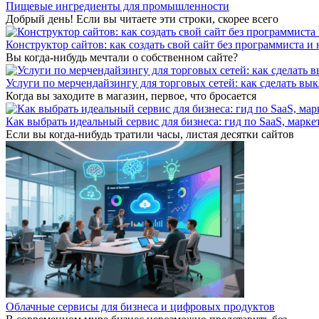
Пищевые ингредиенты для промышленности
Добрый день! Если вы читаете эти строки, скорее всего
Конструктор сайтов: как создать свой сайт без программиста и 
Вы когда-нибудь мечтали о собственном сайте?
Услуги по мерчендайзингу для торговых сетей: как сделать в
Когда вы заходите в магазин, первое, что бросается
Как выбрать идеальный сервис для бизнеса: гид по SaaS, марк
Если вы когда-нибудь тратили часы, листая десятки сайтов
Облачные сервисы для бизнеса и цифровых продуктов