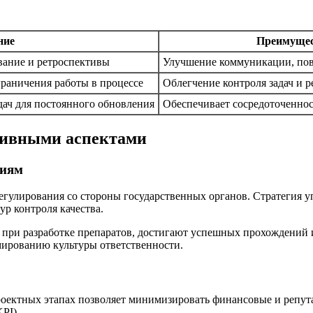
ние
Преимуще
вание и ретроспективы
Улучшение коммуникации, по
граничения работы в процессе
Облегчение контроля задач и р
дач для постоянного обновления
Обеспечивает сосредоточеннос
тивными аспектами
ниям
егулирования со стороны государственных органов. Стратегия 
р контроля качества.
ри разработке препаратов, достигают успешных прохождений 
мированию культуры ответственности.
роектных этапах позволяет минимизировать финансовые и репут
PI).