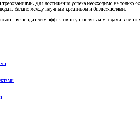
ребованиями. Для достижения успеха необходимо не только обл
юдать баланс между научным креативом и бизнес-целями.
омогают руководителям эффективно управлять командами в биот
ами
ектами
и