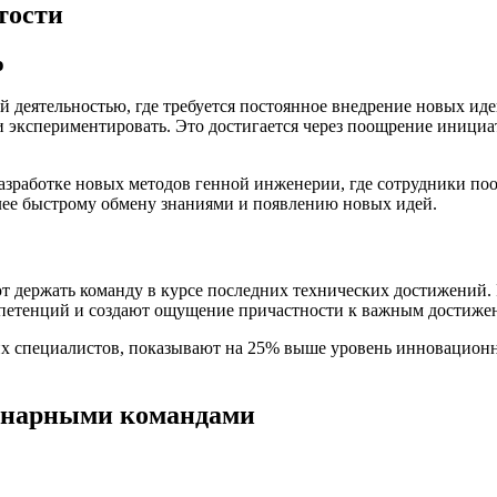
тости
о
й деятельностью, где требуется постоянное внедрение новых иде
и экспериментировать. Это достигается через поощрение иници
зработке новых методов генной инженерии, где сотрудники поо
лее быстрому обмену знаниями и появлению новых идей.
держать команду в курсе последних технических достижений. Р
петенций и создают ощущение причастности к важным достиже
их специалистов, показывают на 25% выше уровень инновационн
инарными командами