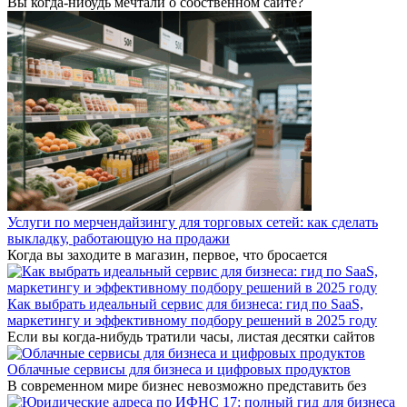
Вы когда-нибудь мечтали о собственном сайте?
Услуги по мерчендайзингу для торговых сетей: как сделать
выкладку, работающую на продажи
Когда вы заходите в магазин, первое, что бросается
Как выбрать идеальный сервис для бизнеса: гид по SaaS,
маркетингу и эффективному подбору решений в 2025 году
Если вы когда-нибудь тратили часы, листая десятки сайтов
Облачные сервисы для бизнеса и цифровых продуктов
В современном мире бизнес невозможно представить без