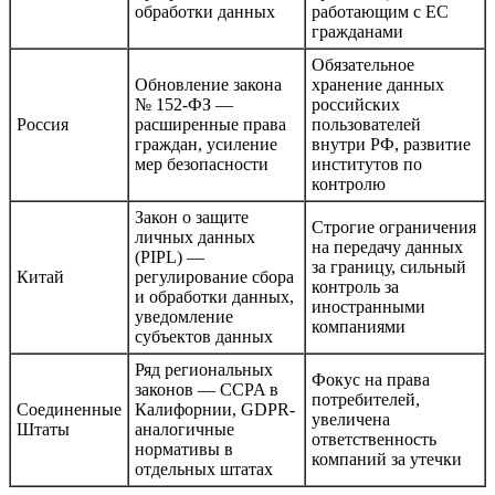
обработки данных
работающим с ЕС
гражданами
Обязательное
Обновление закона
хранение данных
№ 152-ФЗ —
российских
Россия
расширенные права
пользователей
граждан, усиление
внутри РФ, развитие
мер безопасности
институтов по
контролю
Закон о защите
Строгие ограничения
личных данных
на передачу данных
(PIPL) —
за границу, сильный
Китай
регулирование сбора
контроль за
и обработки данных,
иностранными
уведомление
компаниями
субъектов данных
Ряд региональных
Фокус на права
законов — CCPA в
потребителей,
Соединенные
Калифорнии, GDPR-
увеличена
Штаты
аналогичные
ответственность
нормативы в
компаний за утечки
отдельных штатах