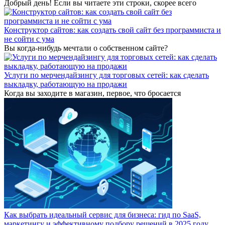
Добрый день! Если вы читаете эти строки, скорее всего
Конструктор сайтов: как создать свой сайт без программиста и
не сойти с ума
Вы когда-нибудь мечтали о собственном сайте?
Услуги по мерчендайзингу для торговых сетей: как сделать
выкладку, работающую на продажи
Когда вы заходите в магазин, первое, что бросается
Как выбрать идеальный сервис для бизнеса: гид по SaaS,
маркетингу и эффективному подбору решений в 2025 году