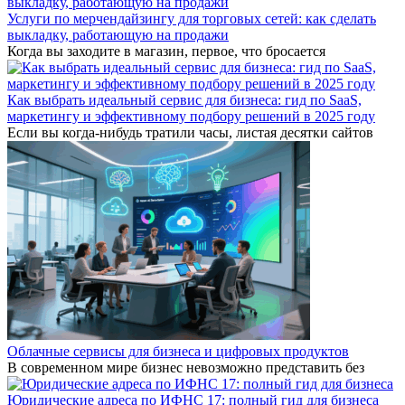
Услуги по мерчендайзингу для торговых сетей: как сделать
выкладку, работающую на продажи
Когда вы заходите в магазин, первое, что бросается
Как выбрать идеальный сервис для бизнеса: гид по SaaS,
маркетингу и эффективному подбору решений в 2025 году
Если вы когда-нибудь тратили часы, листая десятки сайтов
Облачные сервисы для бизнеса и цифровых продуктов
В современном мире бизнес невозможно представить без
Юридические адреса по ИФНС 17: полный гид для бизнеса