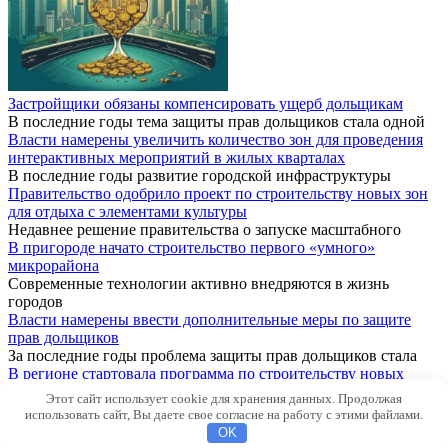
Застройщики обязаны компенсировать ущерб дольщикам
В последние годы тема защиты прав дольщиков стала одной
Власти намерены увеличить количество зон для проведения
интерактивных мероприятий в жилых кварталах
В последние годы развитие городской инфраструктуры
Правительство одобрило проект по строительству новых зон
для отдыха с элементами культуры
Недавнее решение правительства о запуске масштабного
В пригороде начато строительство первого «умного»
микрорайона
Современные технологии активно внедряются в жизнь
городов
Власти намерены ввести дополнительные меры по защите
прав дольщиков
За последние годы проблема защиты прав дольщиков стала
В регионе стартовала программа по строительству новых
площадок для выгула собак
Этот сайт использует cookie для хранения данных. Продолжая
В современном обществе всё больше уделяется внимания
использовать сайт, Вы даете свое согласие на работу с этими файлами.
© 2026 Новости
OK