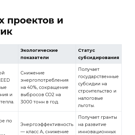
 проектов и
тик
Экологические
Статус
показатели
субсидирования
Получает
ой
Снижение
государственные
LEED
энергопотребления
субсидии на
ные
на 40%, сокращение
строительство и
ния и
выбросов CO2 на
налоговые
тепла.
3000 тонн в год.
льготы.
Получает гранты
ое по
Энергоэффективность
на развитие
— класс А, снижение
инновационных