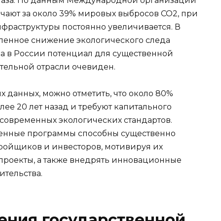
 газа. По данным Международной организации
ечают за около 39% мировых выбросов CO2, при
нфраструктуры постоянно увеличивается. В
епенное снижение экологического следа
 а в России потенциал для существенной
тельной отрасли очевиден.
 данных, можно отметить, что около 80%
ее 20 лет назад и требуют капитального
современных экологических стандартов.
венные программы способны существенно
тройщиков и инвесторов, мотивируя их
проекты, а также внедрять инновационные
ительства.
ения государственной