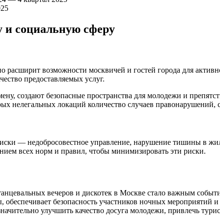
025
у и социальную сферу
о расширит возможности москвичей и гостей города для активног
чество предоставляемых услуг.
ену, создают безопасные пространства для молодежи и препятс
орых нелегальных локаций количество случаев правонарушений, 
риски — недобросовестное управление, нарушение тишины в жил
нием всех норм и правил, чтобы минимизировать эти риски.
танцевальных вечеров и дискотек в Москве стало важным событи
, обеспечивает безопасность участников ночных мероприятий 
начительно улучшить качество досуга молодежи, привлечь тури