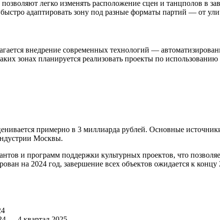
позволяют легко изменять расположение сцен и танцполов в за
 быстро адаптировать зону под разные форматы партий — от ули
агается внедрение современных технологий — автоматизированн
аких зонах планируется реализовать проекты по использованию
ценивается примерно в 3 миллиарда рублей. Основные источник
индустрии Москвы.
антов и программ поддержки культурных проектов, что позволяе
ован на 2024 год, завершение всех объектов ожидается к концу 
24
24 — 4 квартал 2025