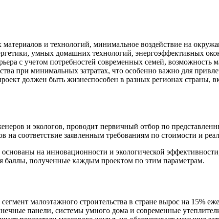
х материалов и технологий, минимальное воздействие на окруж
ергетики, умных домашних технологий, энергоэффективных окон
ьера с учетом потребностей современных семей, возможность м
ства при минимальных затратах, что особенно важно для привл
роект должен быть жизнеспособен в разных регионах страны, 
женеров и экологов, проводит первичный отбор по представленн
ов на соответствие заявленным требованиям по стоимости и реа
 основаны на инновационности и экологической эффективности
ься баллы, полученные каждым проектом по этим параметрам.
т сегмент малоэтажного строительства в стране вырос на 15% е
нечные панели, системы умного дома и современные утеплители.