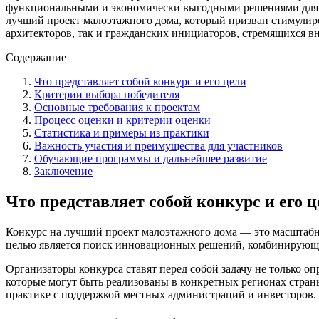
функциональными и экономически выгодными решениями для фо
лучший проект малоэтажного дома, который призван стимули
архитекторов, так и гражданских инициаторов, стремящихся вн
Содержание
Что представляет собой конкурс и его цели
Критерии выбора победителя
Основные требования к проектам
Процесс оценки и критерии оценки
Статистика и примеры из практики
Важность участия и преимущества для участников
Обучающие программы и дальнейшее развитие
Заключение
Что представляет собой конкурс и его 
Конкурс на лучший проект малоэтажного дома — это масштабн
целью является поиск инновационных решений, комбинирующих
Организаторы конкурса ставят перед собой задачу не только 
которые могут быть реализованы в конкретных регионах страны
практике с поддержкой местных администраций и инвесторов.