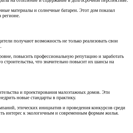
траты на отопление и содержание в долгосрочной перспективе.
ные материалы и солнечные батареи. Этот дом показал
 регионе.
ители получают возможность не только реализовать свои
.
ровне, повысить профессиональную репутацию и заработать
 строительства, что значительно повысит их шансы на
ительства и проектирования малоэтажных домов. Эти
едрить новые стандарты в практику.
паний, этических инициатив и проведения конкурсов среди
ть интерес к экологичным и современным формам жилья.