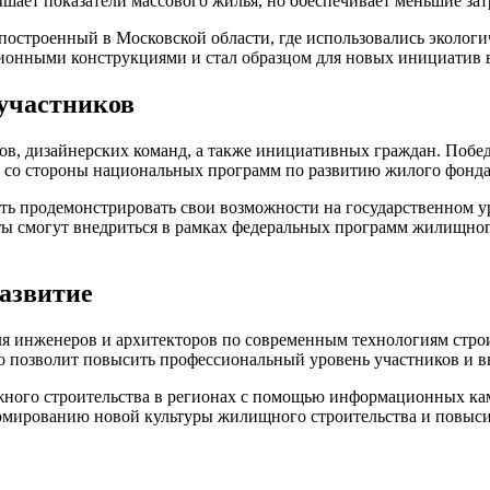
ышает показатели массового жилья, но обеспечивает меньшие за
остроенный в Московской области, где использовались экологич
ионными конструкциями и стал образцом для новых инициатив в
 участников
ов, дизайнерских команд, а также инициативных граждан. Побед
ку со стороны национальных программ по развитию жилого фонда
ть продемонстрировать свои возможности на государственном у
ы смогут внедриться в рамках федеральных программ жилищного
азвитие
ля инженеров и архитекторов по современным технологиям стро
 позволит повысить профессиональный уровень участников и вн
ного строительства в регионах с помощью информационных кам
рмированию новой культуры жилищного строительства и повыси