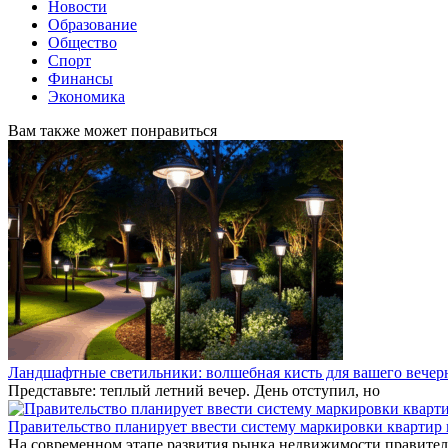
Новости
Образование
Общество
Спорт
Финансы
Экономика
Вам также может понравиться
Ландшафтные светильники: волшебная кисть для вашего вечерн
Представьте: теплый летний вечер. День отступил, но
Правительство планирует ввести систему маркировки квартир
На современном этапе развития рынка недвижимости правител