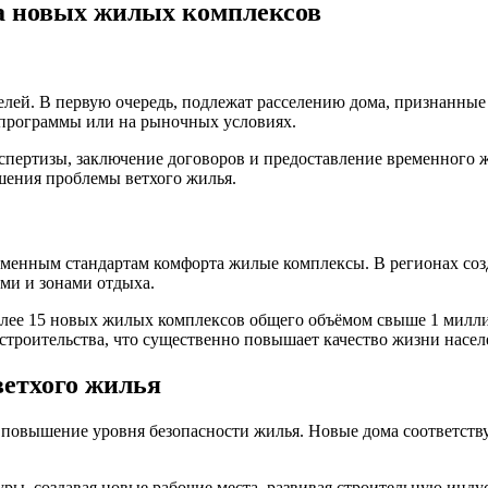
ва новых жилых комплексов
ителей. В первую очередь, подлежат расселению дома, признан
 программы или на рыночных условиях.
спертизы, заключение договоров и предоставление временного ж
шения проблемы ветхого жилья.
еменным стандартам комфорта жилые комплексы. В регионах со
ми и зонами отдыха.
более 15 новых жилых комплексов общего объёмом свыше 1 милл
троительства, что существенно повышает качество жизни насел
етхого жилья
 повышение уровня безопасности жилья. Новые дома соответству
ры, создавая новые рабочие места, развивая строительную инд