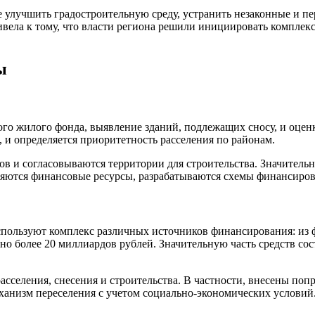
 улучшить градостроительную среду, устранить незаконные и п
ивела к тому, что власти региона решили инициировать компле
ы
ого жилого фонда, выявление зданий, подлежащих сносу, и оцен
, и определяется приоритетность расселения по районам.
 и согласовываются территории для строительства. Значительн
еляются финансовые ресурсы, разрабатываются схемы финансиров
пользуют комплекс различных источников финансирования: из ф
о более 20 миллиардов рублей. Значительную часть средств сос
 расселения, снесения и строительства. В частности, внесены п
еханизм переселения с учетом социально-экономических условий