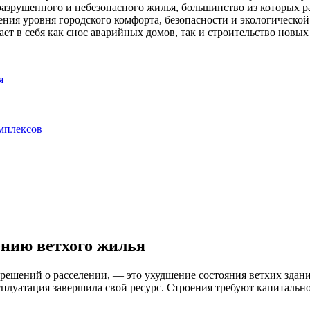
разрушенного и небезопасного жилья, большинство из которых 
ения уровня городского комфорта, безопасности и экологическ
ает в себя как снос аварийных домов, так и строительство нов
я
мплексов
нию ветхого жилья
ешений о расселении, — это ухудшение состояния ветхих здани
сплуатация завершила свой ресурс. Строения требуют капитально