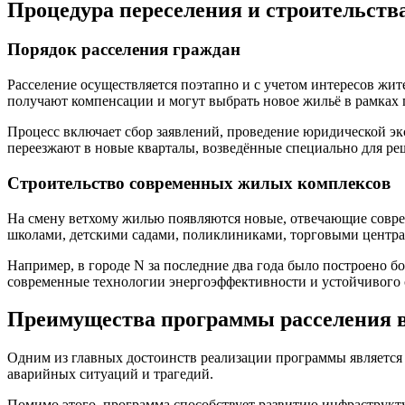
Процедура переселения и строительст
Порядок расселения граждан
Расселение осуществляется поэтапно и с учетом интересов ж
получают компенсации и могут выбрать новое жильё в рамках
Процесс включает сбор заявлений, проведение юридической эк
переезжают в новые кварталы, возведённые специально для ре
Строительство современных жилых комплексов
На смену ветхому жилью появляются новые, отвечающие совр
школами, детскими садами, поликлиниками, торговыми центра
Например, в городе N за последние два года было построено 
современные технологии энергоэффективности и устойчивого с
Преимущества программы расселения в
Одним из главных достоинств реализации программы является
аварийных ситуаций и трагедий.
Помимо этого, программа способствует развитию инфраструкту