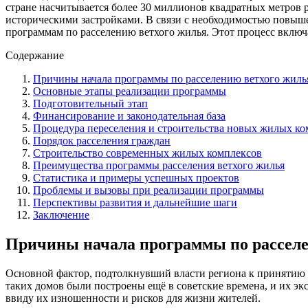
стране насчитывается более 30 миллионов квадратных метров 
историческими застройками. В связи с необходимостью повыш
программам по расселению ветхого жилья. Этот процесс включ
Содержание
Причины начала программы по расселению ветхого жиль
Основные этапы реализации программы
Подготовительный этап
Финансирование и законодательная база
Процедура переселения и строительства новых жилых ко
Порядок расселения граждан
Строительство современных жилых комплексов
Преимущества программы расселения ветхого жилья
Статистика и примеры успешных проектов
Проблемы и вызовы при реализации программы
Перспективы развития и дальнейшие шаги
Заключение
Причины начала программы по расселе
Основной фактор, подтолкнувший власти региона к принятию р
таких домов были построены ещё в советские времена, и их эк
ввиду их изношенности и рисков для жизни жителей.