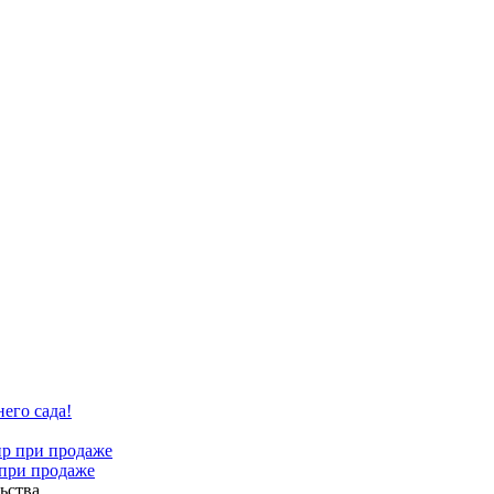
его сада!
 при продаже
ьства