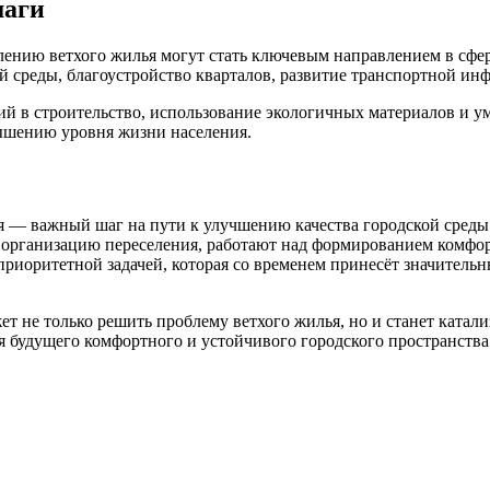
шаги
ению ветхого жилья могут стать ключевым направлением в сфере
й среды, благоустройство кварталов, развитие транспортной инф
й в строительство, использование экологичных материалов и 
ышению уровня жизни населения.
 — важный шаг на пути к улучшению качества городской среды 
 организацию переселения, работают над формированием комфор
риоритетной задачей, которая со временем принесёт значитель
т не только решить проблему ветхого жилья, но и станет ката
 будущего комфортного и устойчивого городского пространства