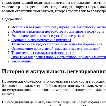
градостроительной политики является регулирование высотност
многие страны и регионы ежегодно модернизируют нормативы
важной стратегической задачей, которая требует учета градост
Содержание
История и актуальность регулирования высотности жилы
Основные причины пересмотра нормативов высотности
Экологические аспекты и устойчивое развитие
Социально-экономические причины
Технические и градостроительные аспекты нормативов
Определение допустимой высоты и параметры зданий
Технические стандарты и безопасность
Практика внедрения новых нормативов: примеры и стати
Заключение
История и актуальность регулировани
Исторически сложилось, что нормативы высотности в городах 
большинство жилых зданий было одно- или двухэтажным, что п
индустриализации и повышением спроса на жилую площадь воз
высоты.
На сегодняшний день актуальность введения новых нормативов