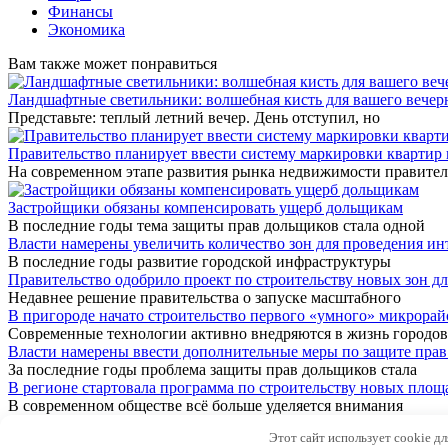
Финансы
Экономика
Вам также может понравиться
Ландшафтные светильники: волшебная кисть для вашего вечерн
Представьте: теплый летний вечер. День отступил, но
Правительство планирует ввести систему маркировки квартир
На современном этапе развития рынка недвижимости правител
Застройщики обязаны компенсировать ущерб дольщикам
В последние годы тема защиты прав дольщиков стала одной
Власти намерены увеличить количество зон для проведения и
В последние годы развитие городской инфраструктуры
Правительство одобрило проект по строительству новых зон дл
Недавнее решение правительства о запуске масштабного
В пригороде начато строительство первого «умного» микрорай
Современные технологии активно внедряются в жизнь городов
Власти намерены ввести дополнительные меры по защите пра
За последние годы проблема защиты прав дольщиков стала
В регионе стартовала программа по строительству новых площа
В современном обществе всё больше уделяется внимания
© 2026 Новости
Этот сайт использует cookie д