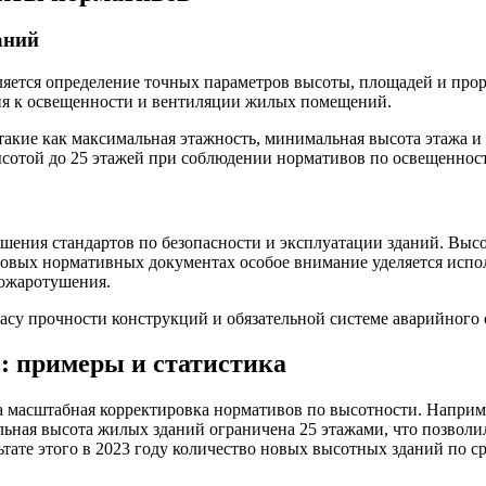
аний
ется определение точных параметров высоты, площадей и проре
ния к освещенности и вентиляции жилых помещений.
акие как максимальная этажность, минимальная высота этажа и
сотой до 25 этажей при соблюдении нормативов по освещенност
шения стандартов по безопасности и эксплуатации зданий. Выс
новых нормативных документах особое внимание уделяется испо
пожаротушения.
су прочности конструкций и обязательной системе аварийного 
: примеры и статистика
на масштабная корректировка нормативов по высотности. Наприм
льная высота жилых зданий ограничена 25 этажами, что позволил
ьтате этого в 2023 году количество новых высотных зданий по 