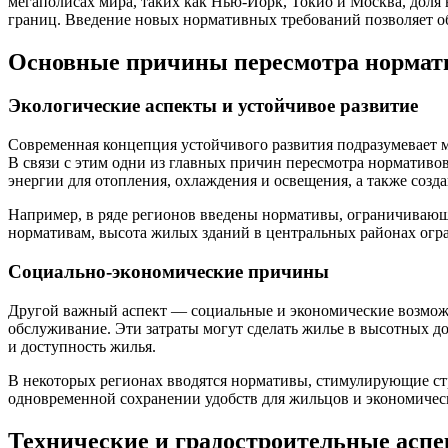
мегаполисах мира, таких как Нью-Йорк, Токио и Москва, доля
границ. Введение новых нормативных требований позволяет об
Основные причины пересмотра нормат
Экологические аспекты и устойчивое развитие
Современная концепция устойчивого развития подразумевает 
В связи с этим одни из главных причин пересмотра нормативо
энергии для отопления, охлаждения и освещения, а также соз
Например, в ряде регионов введены нормативы, ограничивающ
нормативам, высота жилых зданий в центральных районах огра
Социально-экономические причины
Другой важный аспект — социальные и экономические возможн
обслуживание. Эти затраты могут сделать жилье в высотных 
и доступность жилья.
В некоторых регионах вводятся нормативы, стимулирующие стр
одновременной сохранении удобств для жильцов и экономическ
Технические и градостроительные асп