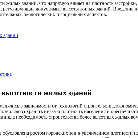
и жилых зданий, что напрямую влияет на плотность застройки, 
, регулирующие допустимые высоты жилых зданий. Введение но
роительных, экологических и социальных аспектов.
х зданий
стика
я высотности жилых зданий
менялись в зависимости от технологий строительства, экономиче
озволяло сохранять низкую плотность населения и обеспечиват
никла необходимость строительства более высотных жилых комп
 обусловлена ростом городских зон и увеличением плотности на