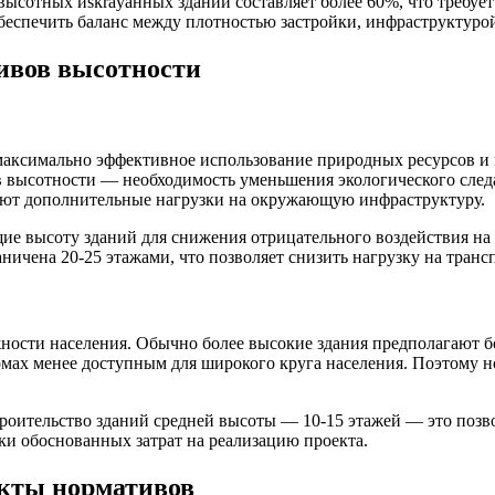
 высотных иskräуанных зданий составляет более 60%, что требу
еспечить баланс между плотностью застройки, инфраструктурой
ивов высотности
максимально эффективное использование природных ресурсов и
в высотности — необходимость уменьшения экологического след
дают дополнительные нагрузки на окружающую инфраструктуру.
ие высоту зданий для снижения отрицательного воздействия на
ничена 20-25 этажами, что позволяет снизить нагрузку на тран
ости населения. Обычно более высокие здания предполагают бо
домах менее доступным для широкого круга населения. Поэтому
оительство зданий средней высоты — 10-15 этажей — это позво
и обоснованных затрат на реализацию проекта.
екты нормативов